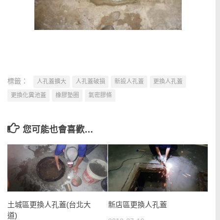
標籤：
人孔蓋擴大
人孔蓋破損
新設人孔蓋
更換人孔蓋
更換化糞池蓋
橡膠墊圈
氣密膠條
您可能也會喜歡…
土城區更換人孔蓋(台北大
新店區更換人孔蓋
道)