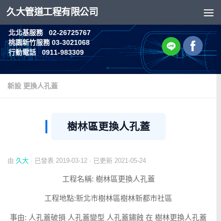
久大管道工程有限公司
Skip to content
北北基服務 02-26725767
桃園新竹服務 03-3021068
行動電話 0911-983309
新設 更換人孔蓋
樹林區更換人孔蓋
由
久大
· 已發表
2019-03-12
· 已更新
2021-05-24
工程名稱: 樹林區更換人孔蓋
工程地點:新北市樹林區樹林新都市社區
事由: 人孔蓋破損 人孔蓋變型 人孔蓋鏽蝕 在 樹林更換人孔蓋