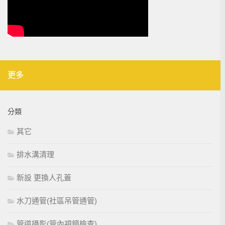
更多
分類
其它
排水溝清理
新設 更換人孔蓋
水刀通管(社區吊管通管)
管道攝影(管內視鏡檢查)