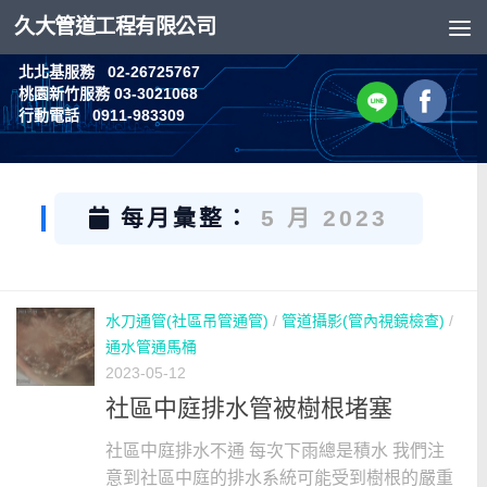
久大管道工程有限公司
Skip to content
北北基服務 02-26725767
桃園新竹服務 03-3021068
行動電話 0911-983309
每月彙整：
5 月 2023
水刀通管(社區吊管通管)
/
管道攝影(管內視鏡檢查)
/
通水管通馬桶
2023-05-12
社區中庭排水管被樹根堵塞
社區中庭排水不通 每次下雨總是積水 我們注
意到社區中庭的排水系統可能受到樹根的嚴重