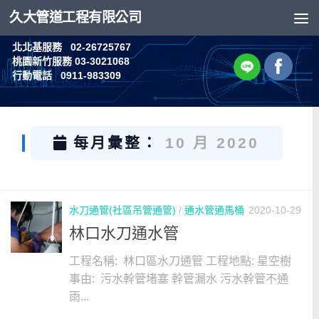
久大管道工程有限公司
Skip to content
北北基服務 02-26725767
桃園新竹服務 03-3021068
行動電話 0911-983309
每月彙整：
10 月 2020
水刀通管(社區吊管通管)
/
通水管通馬桶
2020-10-29
林口水刀通水管
工程名稱: 林口區水刀通管 工程地點: 星空樹
事由: 污水幹管堵塞 幹管漏水 污水幹管不通
雨...