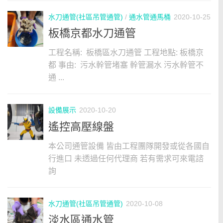
水刀通管(社區吊管通管)
/
通水管通馬桶
2020-10-25
板橋京都水刀通管
工程名稱: 板橋區水刀通管 工程地點: 板橋京
都 事由: 污水幹管堵塞 幹管漏水 污水幹管不
通 ...
設備展示
2020-10-20
遙控高壓線盤
本公司通管設備 皆由工程團隊開發或從各國自
行進口 未透過任何代理商 若有需求可來電諮
詢
水刀通管(社區吊管通管)
2020-10-08
淡水區通水管