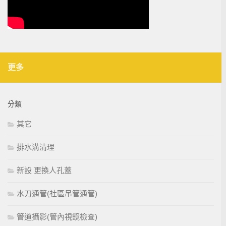
更多
分類
其它
排水溝清理
新設 更換人孔蓋
水刀通管(社區吊管通管)
管道攝影(管內視鏡檢查)