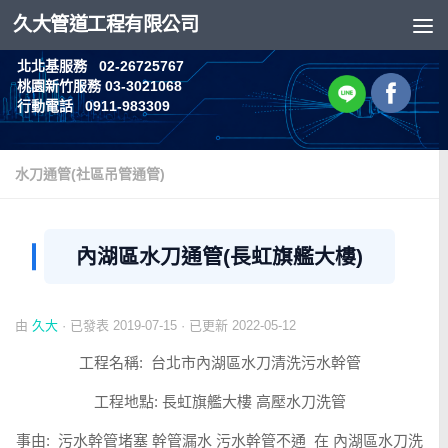
久大管道工程有限公司
Skip to content
北北基服務 02-26725767
桃園新竹服務 03-3021068
行動電話 0911-983309
水刀通管(社區吊管通管)
內湖區水刀通管(長虹旗艦大樓)
由
久大
· 已發表
2019-07-15
· 已更新
2022-05-12
工程名稱: 台北市內湖區水刀清洗污水幹管
工程地點: 長虹旗艦大樓 高壓水刀洗管
事由: 污水幹管堵塞 幹管漏水 污水幹管不通 在 內湖區水刀洗