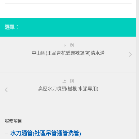
選單：
下一則
中山區(王品青花驕麻辣鍋店)清水溝
上一則
高壓水刀噴頭(樹根 水泥專用)
服務項目
水刀通管(社區吊管通管洗管)