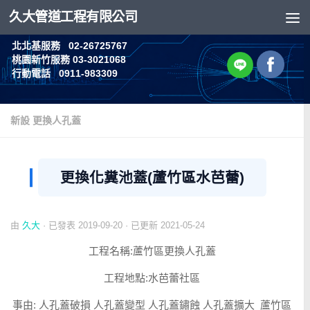
久大管道工程有限公司
Skip to content
北北基服務 02-26725767
桃園新竹服務 03-3021068
行動電話 0911-983309
新設 更換人孔蓋
更換化糞池蓋(蘆竹區水芭蕾)
由
久大
· 已發表
2019-09-20
· 已更新
2021-05-24
工程名稱:蘆竹區更換人孔蓋
工程地點:水芭蕾社區
事由: 人孔蓋破損 人孔蓋變型 人孔蓋鏽蝕 人孔蓋擴大 蘆竹區