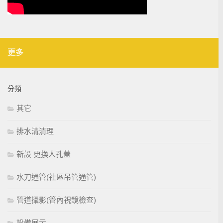
更多
分類
其它
排水溝清理
新設 更換人孔蓋
水刀通管(社區吊管通管)
管道攝影(管內視鏡檢查)
設備展示