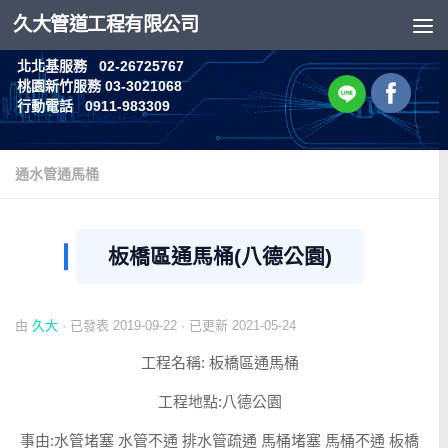
久大管道工程有限公司
Skip to content
北北基服務 02-26725767
桃園新竹服務 03-3021068
行動電話 0911-983309
通水管通馬桶
板橋區通馬桶(八德公園)
由
久大
· 已發表
2019-09-22
· 已更新
2021-05-24
工程名稱: 板橋區通馬桶
工程地點:八德公園
事由:水管堵塞 水管不通 排水管疏通 馬桶堵塞 馬桶不通 板橋