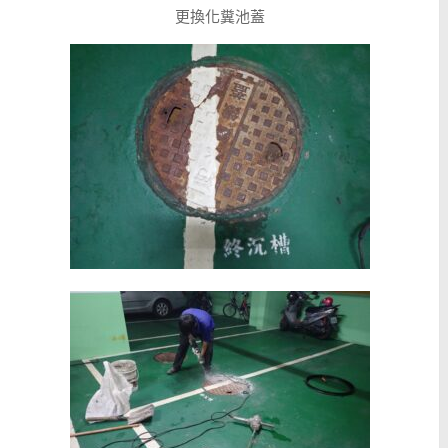
更換化糞池蓋