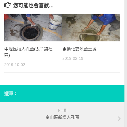
您可能也會喜歡…
中壢區換人孔蓋(太子鎮社
更換化糞池蓋土城
區)
2019-02-19
2019-10-02
選單：
下一則
泰山區新增人孔蓋