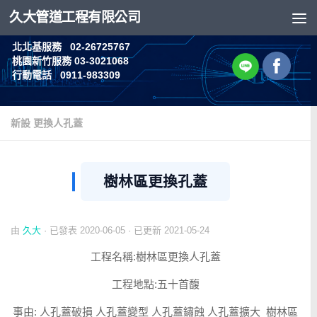
久大管道工程有限公司
Skip to content
北北基服務 02-26725767
桃園新竹服務 03-3021068
行動電話 0911-983309
新設 更換人孔蓋
樹林區更換孔蓋
由
久大
· 已發表
2020-06-05
· 已更新
2021-05-24
工程名稱:樹林區更換人孔蓋
工程地點:五十首馥
事由: 人孔蓋破損 人孔蓋變型 人孔蓋鏽蝕 人孔蓋擴大 樹林區