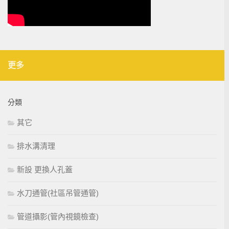
更多
分類
其它
排水溝清理
新設 更換人孔蓋
水刀通管(社區吊管通管)
管道攝影(管內視鏡檢查)