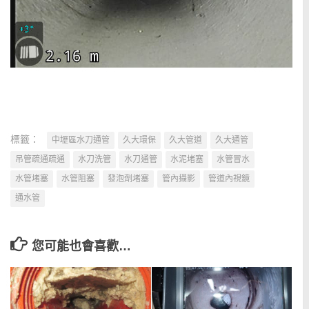
標籤：
中壢區水刀通管
久大環保
久大管道
久大通管
吊管疏通疏通
水刀洗管
水刀通管
水泥堵塞
水管冒水
水管堵塞
水管阻塞
發泡劑堵塞
管內攝影
管道內視鏡
通水管
您可能也會喜歡…