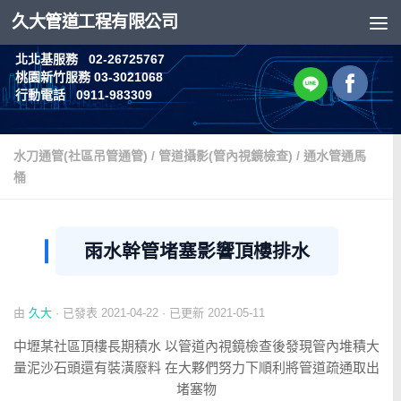
久大管道工程有限公司
Skip to content
北北基服務 02-26725767
桃園新竹服務 03-3021068
行動電話 0911-983309
水刀通管(社區吊管通管)
/
管道攝影(管內視鏡檢查)
/
通水管通馬
桶
雨水幹管堵塞影響頂樓排水
由
久大
· 已發表
2021-04-22
· 已更新
2021-05-11
中壢某社區頂樓長期積水 以管道內視鏡檢查後發現管內堆積大
量泥沙石頭還有裝潢廢料 在大夥們努力下順利將管道疏通取出
堵塞物