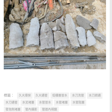
標籤：
久大環保
久大通管
低樓層冒水
水刀洗管
水刀疏通
水刀通管
水泥堵塞
水管冒水
水管堵塞
水管阻塞
發泡劑堵塞
管內攝影
管道內視鏡