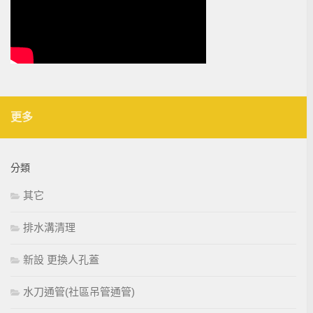
更多
分類
其它
排水溝清理
新設 更換人孔蓋
水刀通管(社區吊管通管)