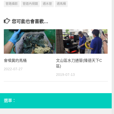
管路攝影
管道內視鏡
通水管
通馬桶
您可能也會喜歡…
會噴糞的馬桶
文山區水刀通管(隆德天下C
區)
2022-07-27
2019-07-13
選單：