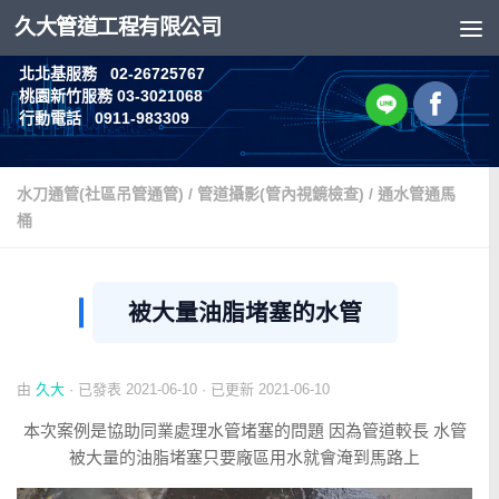
久大管道工程有限公司
Skip to content
北北基服務 02-26725767
桃園新竹服務 03-3021068
行動電話 0911-983309
水刀通管(社區吊管通管)
/
管道攝影(管內視鏡檢查)
/
通水管通馬
桶
被大量油脂堵塞的水管
由
久大
· 已發表
2021-06-10
· 已更新
2021-06-10
本次案例是協助同業處理水管堵塞的問題 因為管道較長 水管
被大量的油脂堵塞只要廠區用水就會淹到馬路上