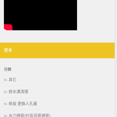
更多
分類
其它
排水溝清理
新設 更換人孔蓋
水刀通管(社區吊管通管)