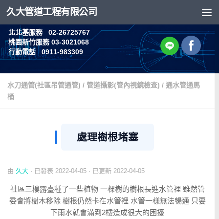
久大管道工程有限公司
Skip to content
北北基服務 02-26725767
桃園新竹服務 03-3021068
行動電話 0911-983309
水刀通管(社區吊管通管)
/
管道攝影(管內視鏡檢查)
/
通水管通馬
桶
處理樹根堵塞
由
久大
· 已發表
2022-04-05
· 已更新
2022-04-05
社區三樓露臺種了一些植物 一棵樹的樹根長進水管裡 雖然管
委會將樹木移除 樹根仍然卡在水管裡 水管一樣無法暢通 只要
下雨水就會滿到2樓造成很大的困擾