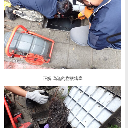
正解 滿滿的樹根堵塞