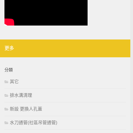
更多
分類
其它
排水溝清理
新設 更換人孔蓋
水刀通管(社區吊管通管)