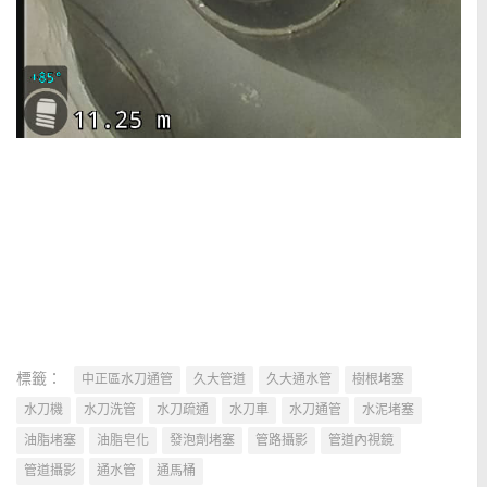
標籤：
中正區水刀通管
久大管道
久大通水管
樹根堵塞
水刀機
水刀洗管
水刀疏通
水刀車
水刀通管
水泥堵塞
油脂堵塞
油脂皂化
發泡劑堵塞
管路攝影
管道內視鏡
管道攝影
通水管
通馬桶