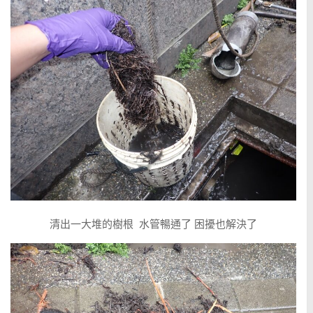
清出一大堆的樹根 水管暢通了 困擾也解決了