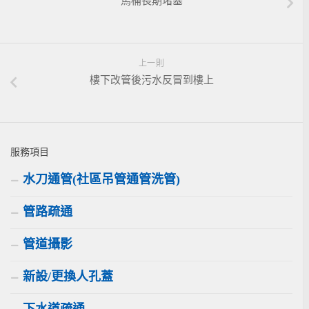
馬桶長期堵塞
上一則
樓下改管後污水反冒到樓上
服務項目
水刀通管(社區吊管通管洗管)
管路疏通
管道攝影
新設/更換人孔蓋
下水道疏通