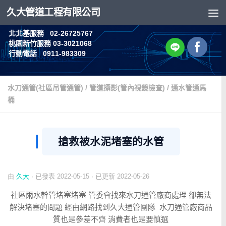
久大管道工程有限公司
Skip to content
北北基服務 02-26725767
桃園新竹服務 03-3021068
行動電話 0911-983309
水刀通管(社區吊管通管)
/
管道攝影(管內視鏡檢查)
/
通水管通馬
桶
搶救被水泥堵塞的水管
由
久大
· 已發表
2022-05-15
· 已更新
2022-05-26
社區雨水幹管堵塞堵塞 管委會找來水刀通管廠商處理 卻無法
解決堵塞的問題 經由網路找到久大通管團隊 水刀通管廠商品
質也是參差不齊 消費者也是要慎選