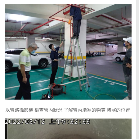
以管路攝影機 檢查管內狀況 了解管內堵塞的物質 堵塞的位置