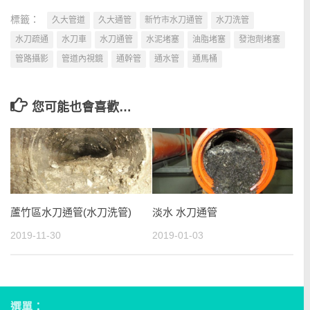
標籤：
久大管道
久大通管
新竹市水刀通管
水刀洗管
水刀疏通
水刀車
水刀通管
水泥堵塞
油脂堵塞
發泡劑堵塞
管路攝影
管道內視鏡
通幹管
通水管
通馬桶
您可能也會喜歡…
蘆竹區水刀通管(水刀洗管)
淡水 水刀通管
2019-11-30
2019-01-03
選單：