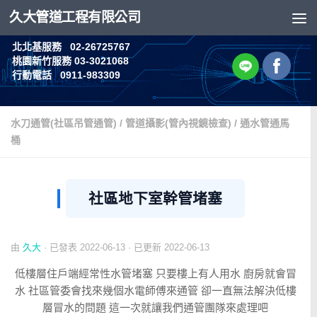
久大管道工程有限公司
Skip to content
北北基服務 02-26725767
桃園新竹服務 03-3021068
行動電話 0911-983309
水刀通管(社區吊管通管)
/
管道攝影(管內視鏡檢查)
/
通水管通馬
桶
社區地下室幹管堵塞
由
久大
· 已發表
2022-06-13
· 已更新
2022-06-13
低樓層住戶端經常性水管堵塞 只要樓上有人用水 廚房就會冒
水 社區管委會找來幾個水電師傅來通管 卻一直無法解決低樓
層冒水的問題 這一次就讓我們通管團隊來處理吧