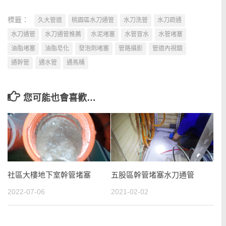
標籤：
久大管道
桃園區水刀通管
水刀洗管
水刀疏通
水刀通管
水刀通管推薦
水泥堵塞
水管冒水
水管堵塞
油脂堵塞
油脂皂化
發泡劑堵塞
管路攝影
管道內視鏡
通幹管
通水管
通馬桶
您可能也會喜歡…
社區大樓地下室幹管堵塞
五股區幹管堵塞水刀通管
2022-07-06
2021-02-02