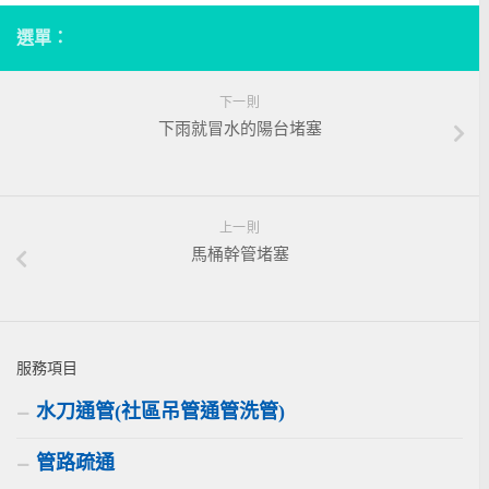
選單：
下一則
下雨就冒水的陽台堵塞
上一則
馬桶幹管堵塞
服務項目
水刀通管(社區吊管通管洗管)
管路疏通