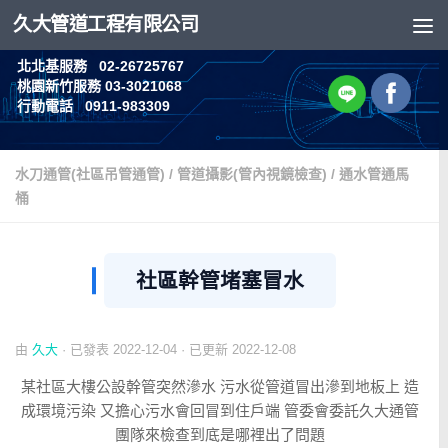
久大管道工程有限公司
Skip to content
北北基服務 02-26725767
桃園新竹服務 03-3021068
行動電話 0911-983309
水刀通管(社區吊管通管)
/
管道攝影(管內視鏡檢查)
/
通水管通馬
桶
社區幹管堵塞冒水
由
久大
· 已發表
2022-12-04
· 已更新
2022-12-08
某社區大樓公設幹管突然滲水 污水從管道冒出滲到地板上 造
成環境污染 又擔心污水會回冒到住戶端 管委會委託久大通管
團隊來檢查到底是哪裡出了問題