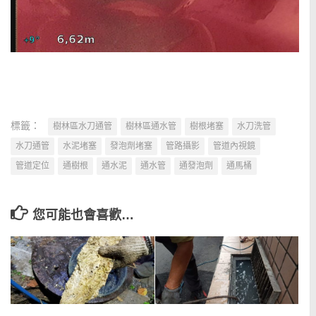
標籤：
樹林區水刀通管
樹林區通水管
樹根堵塞
水刀洗管
水刀通管
水泥堵塞
發泡劑堵塞
管路攝影
管道內視鏡
管道定位
通樹根
通水泥
通水管
通發泡劑
通馬桶
您可能也會喜歡…