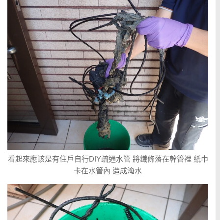
看起來應該是有住戶自行DIY疏通水管 將鐵條落在幹管裡 紙巾
卡在水管內 造成淹水