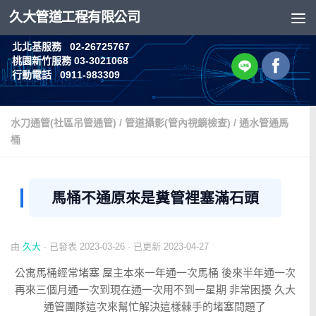
久大管道工程有限公司
Skip to content
北北基服務 02-26725767
桃園新竹服務 03-3021068
行動電話 0911-983309
水刀通管(社區吊管通管)
/
管道攝影(管內視鏡檢查)
/
通水管通馬
桶
馬桶不通原來是糞管裡塞滿石頭
由
久大
· 已發表
2023-03-26
· 已更新
2023-04-27
公寓馬桶經常堵塞 屋主本來一年通一次馬桶 後來半年通一次
再來三個月通一次到現在通一次用不到一星期 非常困擾 久大
通管團隊這次來幫忙解決這樣棘手的堵塞問題了