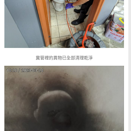
糞管裡的異物已全部清理乾淨