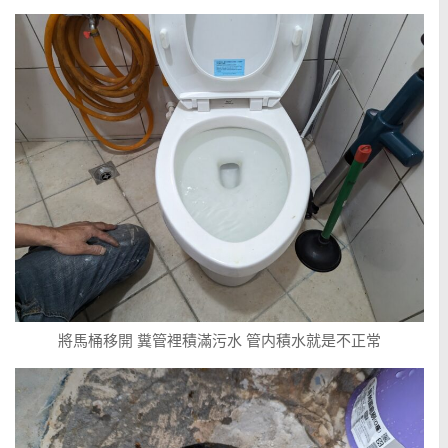
將馬桶移開 糞管裡積滿污水 管内積水就是不正常