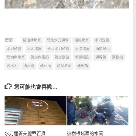
標籤：
截油槽堵塞
新北水刀通管
樹根堵塞
水刀洗管
水刀通管
水泥堵塞
永和水刀通管
油脂堵塞
油脂皂化
發泡劑堵塞
管道內視鏡
管道定位
管道攝影
通幹管
通樹根
通水泥
通水管
通油槽
通發泡劑
通馬桶
您可能也會喜歡…
水刀通管美麗華百貨
被樹根堵塞的水管