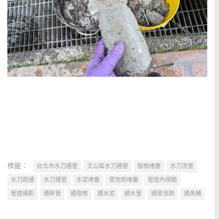
標籤：
台北市水刀通管
文山區水刀通管
樹根堵塞
水刀洗管
水刀疏通
水刀通管
水泥堵塞
發泡劑堵塞
管道內視鏡
管道攝影
通幹管
通樹根
通水泥
通水管
通發泡劑
通馬桶