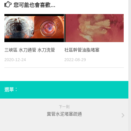
您可能也會喜歡…
三峽區 水刀通管 水刀洗管
社區幹管油脂堵塞
2020-12-24
2022-08-29
選單：
下一則
糞管水泥堵塞疏通