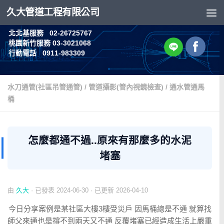
久大管道工程有限公司
Skip to content
北北基服務 02-26725767
桃園新竹服務 03-3021068
行動電話 0911-983309
水刀通管(社區吊管通管)
/
管道攝影(管內視鏡檢查)
/
通水管通馬
桶
怎麼都通不過..原來有那麼多的水泥
堵塞
由
久大
· 已發表
2024-06-30
· 已更新
2026-04-10
今日分享案例是某社區大樓3樓受災戶 因馬桶總是不通 就算找
師父來通也是撐不到兩天又不通 反覆堵塞已經造成生活上嚴重