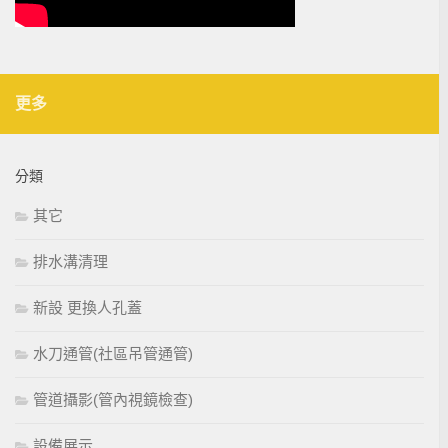
更多
分類
其它
排水溝清理
新設 更換人孔蓋
水刀通管(社區吊管通管)
管道攝影(管內視鏡檢查)
設備展示