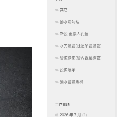
其它
排水溝清理
新設 更換人孔蓋
水刀通管(社區吊管通管)
管道攝影(管內視鏡檢查)
設備展示
通水管通馬桶
工作實績
2026 年 7 月
(1)