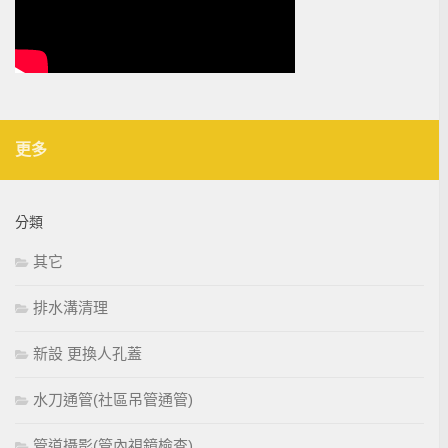
更多
分類
其它
排水溝清理
新設 更換人孔蓋
水刀通管(社區吊管通管)
管道攝影(管內視鏡檢查)