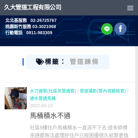
久大管道工程有限公司
Skip to content
北北基服務 02-26725767
桃園新竹服務 03-3021068
行動電話 0911-983309
標籤：
管道鍊條
水刀通管(社區吊管通管)
/
管道攝影(管內視鏡檢查)
/
通水管通馬桶
2022-03-13
馬桶積水不通
社區8樓住戶馬桶積水一直消不下去 很多師傅
來通都無法處理好住戶已經困擾很久就算更換