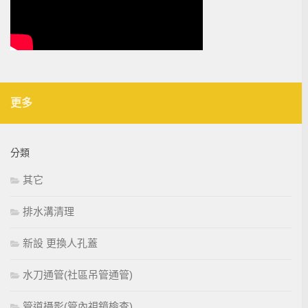
更多
分類
其它
排水溝清理
新設 更換人孔蓋
水刀通管(社區吊管通管)
管道攝影(管內視鏡檢查)