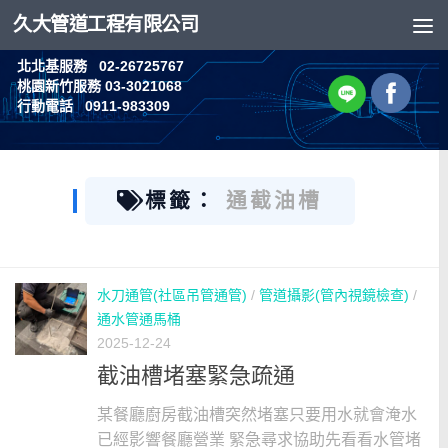
久大管道工程有限公司
Skip to content
北北基服務 02-26725767
桃園新竹服務 03-3021068
行動電話 0911-983309
標籤：
通截油槽
水刀通管(社區吊管通管)
/
管道攝影(管內視鏡檢查)
/
通水管通馬桶
2025-12-24
截油槽堵塞緊急疏通
某餐廳廚房截油槽突然堵塞只要用水就會淹水
已經影響餐廳營業 緊急尋求協助先看看水管堵