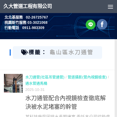
久大管道工程有限公司
Skip to content
北北基服務 02-26725767
桃園新竹服務 03-3021068
行動電話 0911-983309
標籤：
龜山區水刀通管
水刀通管(社區吊管通管)
/
管道攝影(管內視鏡檢查)
/
通水管通馬桶
2025-10-31
水刀通管配合內視鏡檢查徹底解
決被水泥堵塞的幹管
某科技廠房因排水長期堵塞 委託本公司協助處